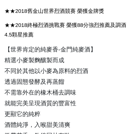
★★2018舊金山世界烈酒競賽 榮獲金牌獎
★★2018終極烈酒挑戰賽 榮獲88分強烈推薦及調酒
4.5顆星推薦
【世界肯定的純麥香-金門純麥酒】
精選小麥製麴釀製而成
不同於其他以小麥為原料的烈酒
透過固態發酵及再蒸餾
不需靠外在的橡木桶去調味
就能完美呈現酒質的豐富性
更顯它的純粹
酒體純淨，入喉甜美清爽