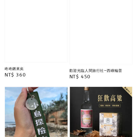
咚咚鏘來矣
歡迎光臨人間旅行社—西嶼輪普
Regular
NT$ 360
Regular
NT$ 450
price
price