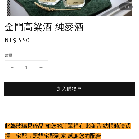
1
/1
金門高粱酒 純麥酒
Regular
NT$ 550
price
數量
加入購物車
此為玻璃易碎品 如您的訂單裡有此商品 結帳時請選
擇→宅配→黑貓宅配到家 感謝您的配合