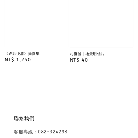
《逐影後浦》攝影集
村復號｜地景明信片
Regular
NT$ 1,250
Regular
NT$ 40
price
price
聯絡我們
客服專線：082-324298