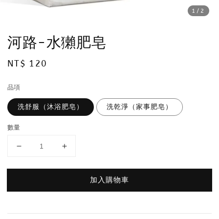
1
/2
河路-水獺肥皂
Regular
NT$ 120
price
品項
洗舒服（沐浴肥皂）
洗乾淨（家事肥皂）
數量
加入購物車