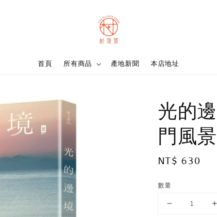
首頁
所有商品
產地新聞
本店地址
光的邊
門風景
Regular
NT$ 630
price
數量