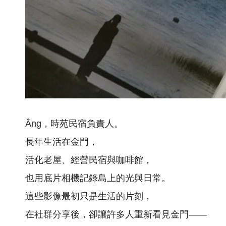
Âng，時苑民宿負責人。
長年生活在金門，
活化老屋、經營民宿與咖啡館，
也用底片相機記錄島上的光與日常。
這些影像最初只是生活的片刻，
在社群分享後，卻讓許多人重新看見金門——