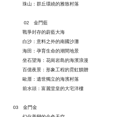
珠山：群丘環繞的雅致村落
02 金⾨藍
戰爭封存的蔚藍大海
白沙：意料之外的南國沙灘
海田：孕育生命的潮間地景
坐石望海：花崗岩島的海濱浪漫
百億夜景：形象工程的霓虹饋贈
歐厝：遺世獨立的海濱村落
前水頭：富麗堂皇的大宅洋樓
03 金⾨金
幻化善變的金色天空