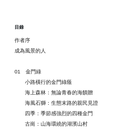
目錄
作者序
成為⾵景的人
01 金⾨綠
小路橫行的金⾨綠蔭
海上森林：無論青春的海饋贈
海⾵石獅：⽣態末路的親民見證
四季：季節感強烈的四種金門
古崗：山海環繞的湖濱山村