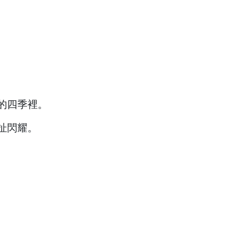
的四季裡。
扯閃耀。