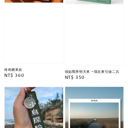
咚咚鏘來矣
假如戰爭明天來 —我在東引做二兵
Regular
NT$ 360
Regular
NT$ 350
price
price