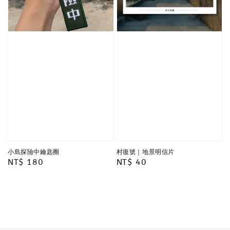
小島探險中鑰匙圈
村復號｜地景明信片
Regular
NT$ 180
Regular
NT$ 40
price
price