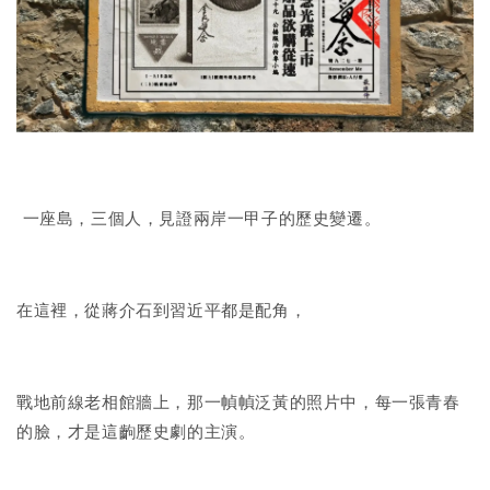
一座島，三個人，見證兩岸一甲子的歷史變遷。
在這裡，從蔣介石到習近平都是配角，
戰地前線老相館牆上，那一幀幀泛黃的照片中，每一張青春
的臉，才是這齣歷史劇的主演。