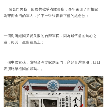
一個金門男孩，因國共戰爭流離失所，多年後開了間相館，
為守衛金門的軍人，拍下一張張青春正盛的紀念照；
一個對蔣經國又愛又恨的台灣軍官，因為退伍前的無心之
過，終其一生留在島上；
一個中國女孩，懷抱台灣夢嫁到金門，穿起台灣軍服，日日
表演砲擊祖國的戲碼…。