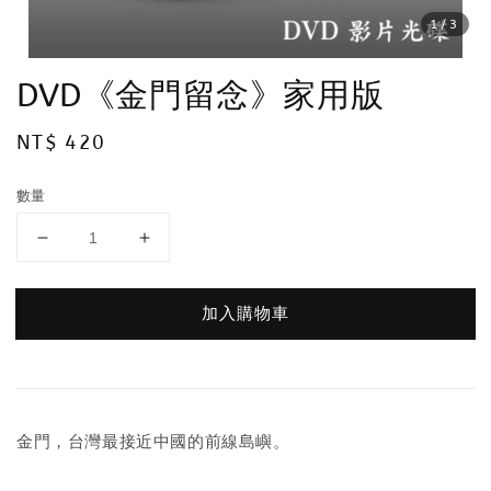
1
/3
DVD《金門留念》家用版
Regular
NT$ 420
price
數量
加入購物車
金門，台灣最接近中國的前線島嶼。