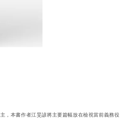
為主，本書作者江旻諺將主要篇幅放在檢視當前義務役