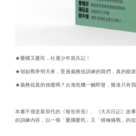
★憂國又憂民，社運少年當兵記！
★假如戰爭明天來，受過義務役訓練的我們，真的能
★義務役真的很廢嗎？台海危機一觸即發，難道只有
本書不僅是新世代的《報告班長》、《大兵日記》故
的訓練內容，以一個「憂國憂民」又「積極備戰」的