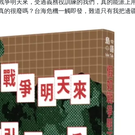
戰爭明天來，受過義務役訓練的我們，真的能派上
真的很廢嗎？台海危機一觸即發，難道只有我把邊