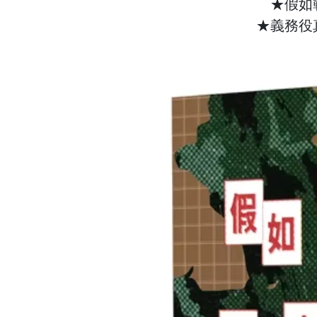
★假如
★義務役