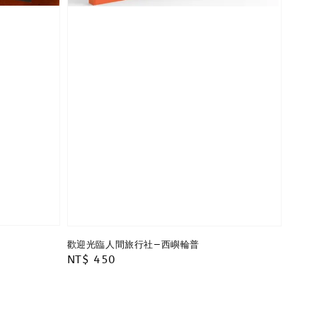
歡迎光臨人間旅行社—西嶼輪普
Regular
NT$ 450
price