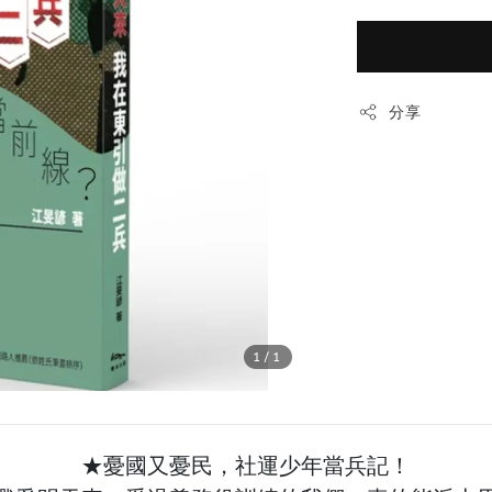
分享
1
/1
★憂國又憂民，社運少年當兵記！