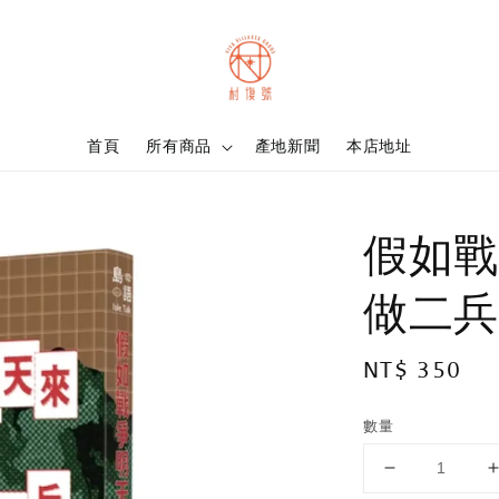
首頁
所有商品
產地新聞
本店地址
假如戰
做二兵
Regular
NT$ 350
price
數量