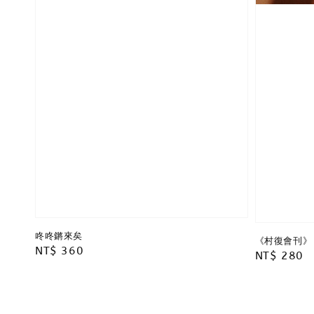
咚咚鏘來矣
《村復會刊》
Regular
NT$ 360
Regular
NT$ 280
price
price