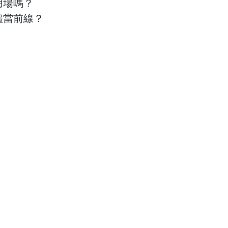
用場嗎？
疆當前線？