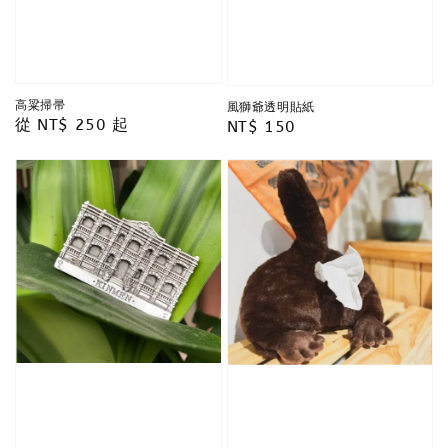
高粱掃帚
風獅爺透明貼紙
Regular
從
NT$ 250
起
Regular
NT$ 150
price
price