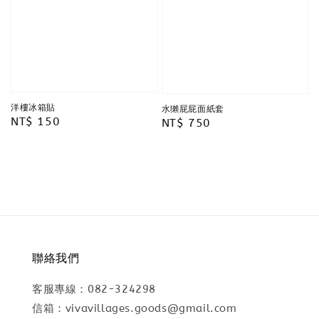
洋樓冰箱貼
水獺屁屁面紙套
Regular
NT$ 150
Regular
NT$ 750
price
price
聯絡我們
客服專線：082-324298
信箱：vivavillages.goods@gmail.com