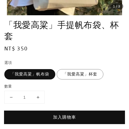
1
/3
「我愛高粱」手提帆布袋、杯
套
Regular
NT$ 350
price
選項
「我愛高粱」帆布袋
「我愛高粱」杯套
數量
加入購物車