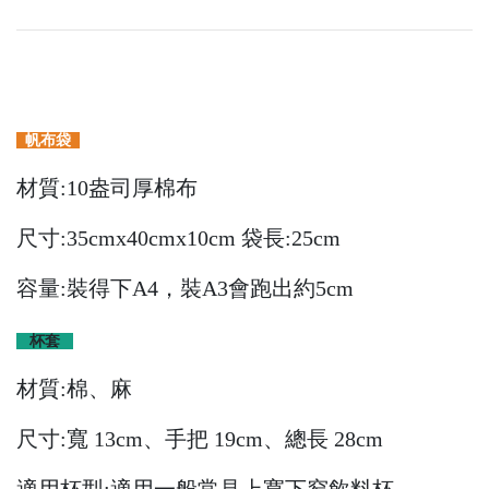
帆布袋
材質:10盎司厚棉布
尺寸:35cmx40cmx10cm 袋長:25cm
容量:裝得下A4，裝A3會跑出約5cm
杯套
材質:棉、麻
尺寸:寬 13cm、手把 19cm、總長 28cm