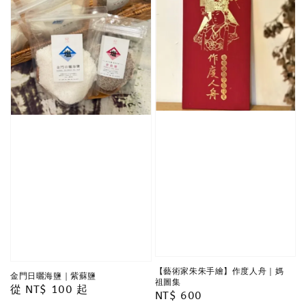
【藝術家朱朱手繪】作度人舟｜媽
金門日曬海鹽｜紫蘇鹽
祖圖集
Regular
從
NT$ 100
起
Regular
NT$ 600
price