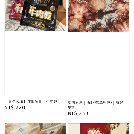
【青年牧場】在地飼養｜牛肉乾
澎湖直送｜石鮔乾(章魚乾)｜海鮮
Regular
NT$ 220
皇族
Regular
NT$ 240
price
price