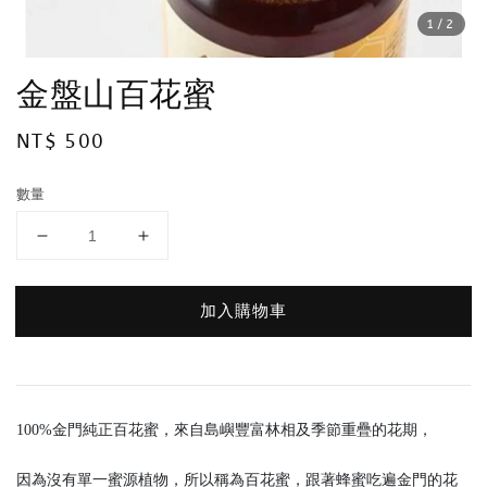
1
/2
金盤山百花蜜
Regular
NT$ 500
price
數量
加入購物車
100%金門純正百花蜜，來自島嶼豐富林相及季節重疊的花期，
因為沒有單一蜜源植物，所以稱為百花蜜，跟著蜂蜜吃遍金門的花