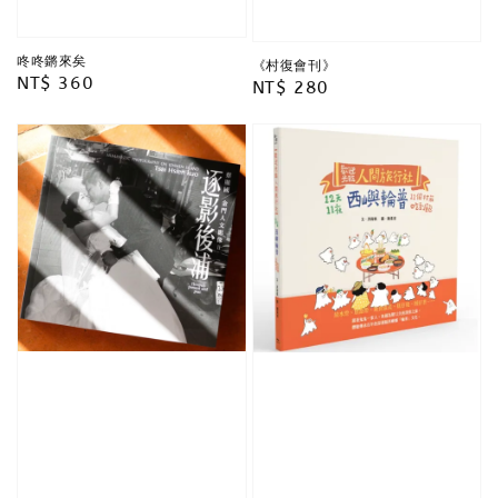
咚咚鏘來矣
《村復會刊》
Regular
NT$ 360
Regular
NT$ 280
price
price