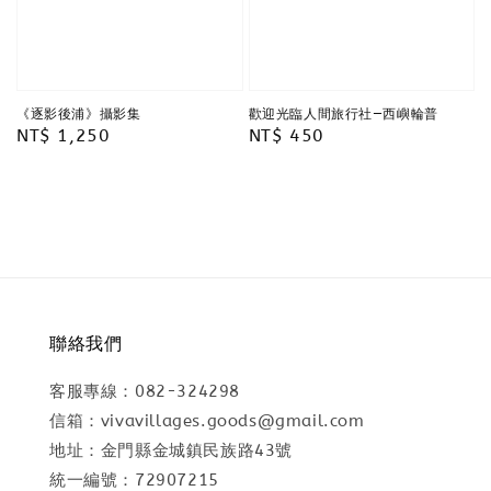
《逐影後浦》攝影集
歡迎光臨人間旅行社—西嶼輪普
Regular
NT$ 1,250
Regular
NT$ 450
price
price
聯絡我們
客服專線：082-324298
信箱：vivavillages.goods@gmail.com
地址：金門縣金城鎮民族路43號
統一編號：72907215