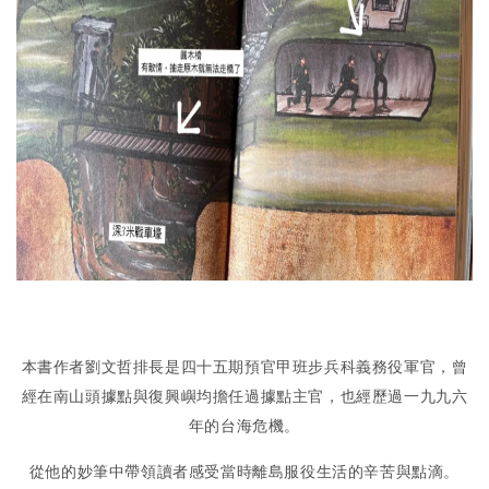
本書作者劉文哲排長是四十五期預官甲班步兵科義務役軍官，曾
經在南山頭據點與復興嶼均擔任過據點主官，也經歷過一九九六
年的台海危機。
從他的妙筆中帶領讀者感受當時離島服役生活的辛苦與點滴。