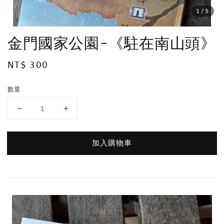
1
/5
金門國家公園-《駐在南山頭》
Regular
NT$ 300
price
數量
加入購物車