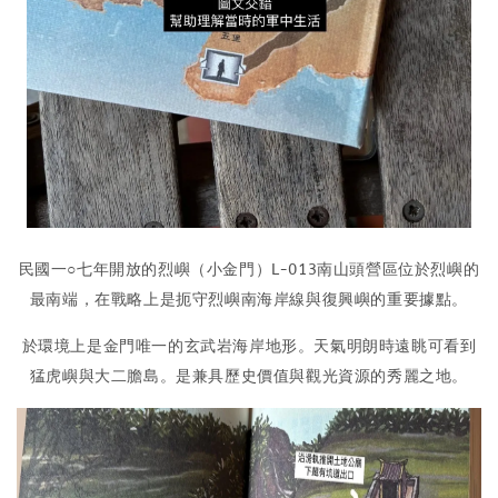
民國一○七年開放的烈嶼（小金門）L-013南山頭營區位於烈嶼的
最南端，在戰略上是扼守烈嶼南海岸線與復興嶼的重要據點。
於環境上是金門唯一的玄武岩海岸地形。天氣明朗時遠眺可看到
猛虎嶼與大二膽島。是兼具歷史價值與觀光資源的秀麗之地。