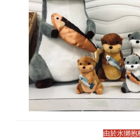
由於水獺抱