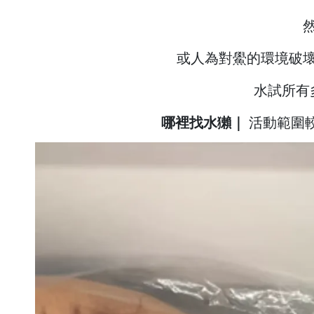
或人為對鱟的環境破
水試所有
哪裡找水獺｜
活動範圍