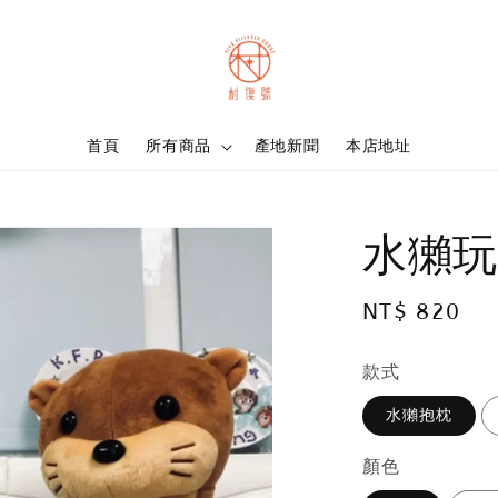
首頁
所有商品
產地新聞
本店地址
水獺玩
Regular
NT$ 820
price
款式
水獺抱枕
顏色