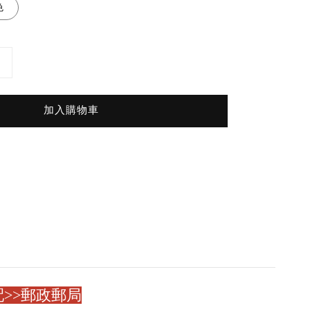
色
加入購物車
>>郵政郵局