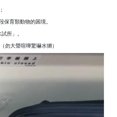
；
段保育類動物的困境。
水試所」。
（勿大聲喧嘩驚嚇水獺）