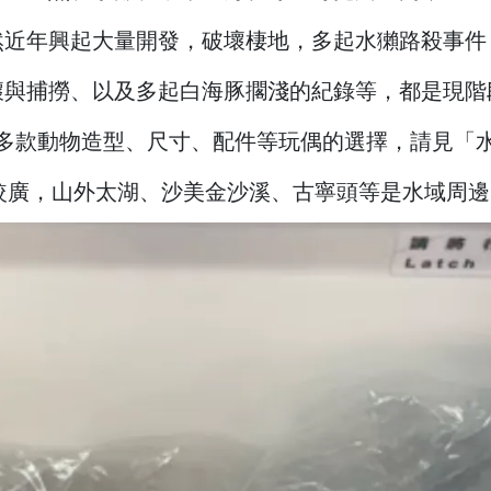
然近年興起大量開發，破壞棲地，多起水獺路殺事件
壞與捕撈、以及多起白海豚擱淺的紀錄等，都是現階
多款動物造型、尺寸、配件等玩偶的選擇，請見「
較廣，山外太湖、沙美金沙溪、古寧頭等是水域周邊