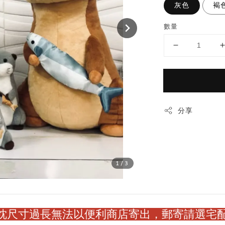
灰色
褐
數量
分享
1
/3
枕尺寸過長無法以便利商店寄出，郵寄請選宅配