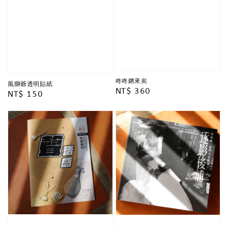
咚咚鏘來矣
風獅爺透明貼紙
Regular
NT$ 360
Regular
NT$ 150
price
price