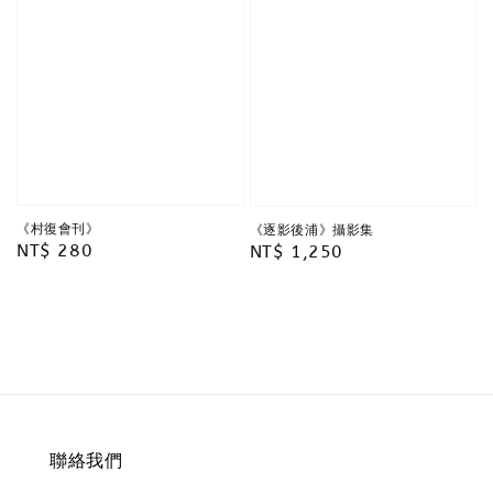
《村復會刊》
《逐影後浦》攝影集
Regular
NT$ 280
Regular
NT$ 1,250
price
price
聯絡我們