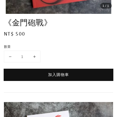
1
/1
《金門砲戰》
Regular
NT$ 500
price
數量
加入購物車