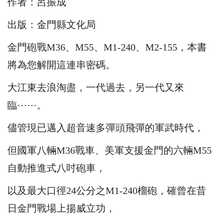
作者：呂振成
出版：金門縣文化局
金門砲戰M36、M55、M1-240、M2-155，本書
將為您解開這連串密碼。
大江東去浪淘盡，一代過去，另一代又來
臨⋯⋯。
儘管現已邁入超音速多彈頭飛彈的軍武時代，
但國軍八輛M36戰車、美軍支援金門的六輛M55
自動推進式八吋砲車，
以及最大口徑24公分之M1-240榴砲，確曾在昔
日金門戰場上揚威立功，