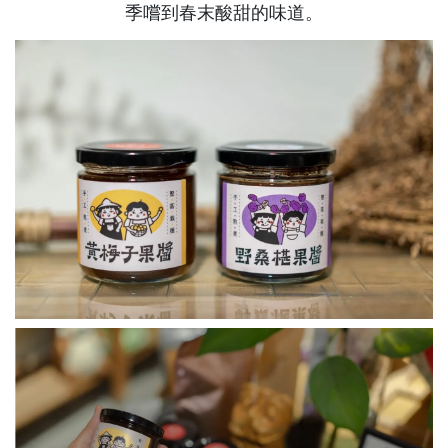
季嚐到春末酸甜的味道。