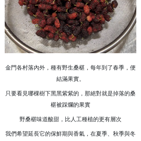
金門各村落內外，種有野生桑椹，每年到了春季，便
結滿果實。
只要看見哪棵樹下黑黑紫紫的，那絕對就是掉落的桑
椹被踩爛的果實
野桑椹味道酸甜，比人工種植的更有層次
我們希望延長它的保鮮期與香氣，在夏季、秋季與冬