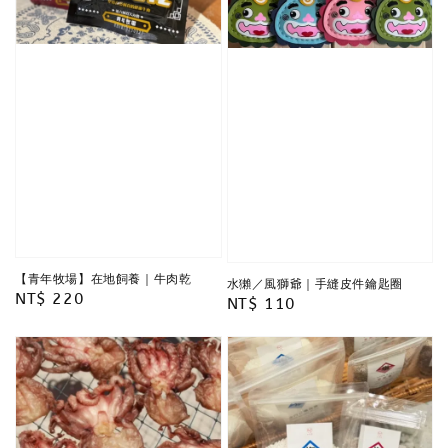
【青年牧場】在地飼養｜牛肉乾
水獺／風獅爺｜手縫皮件鑰匙圈
Regular
NT$ 220
Regular
NT$ 110
price
price