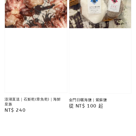
澎湖直送｜石鮔乾(章魚乾)｜海鮮
金門日曬海鹽｜紫蘇鹽
皇族
Regular
從
NT$ 100
起
Regular
NT$ 240
price
price