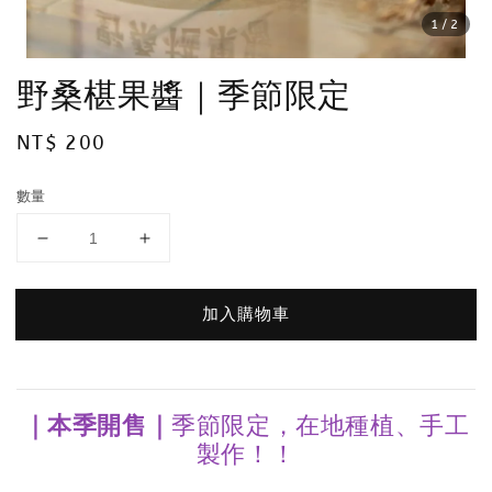
1
/2
野桑椹果醬｜季節限定
Regular
NT$ 200
price
數量
加入購物車
｜本季開售｜
季節限定，在地種植、手工
製作！！