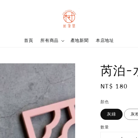
首頁
所有商品
產地新聞
本店地址
芮泊-
Regular
NT$ 180
price
顏色
灰綠
灰
數量